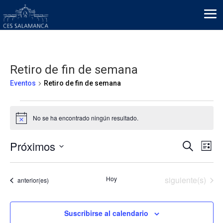
Retiro de fin de semana
Eventos
Retiro de fin de semana
Eventos
No se ha encontrado ningún resultado.
Aviso
Naveg
Na
Próximos
Buscar
Lista
de
de
Selecciona
vis
búsqu
la
de
Eventos
Hoy
siguiente(s)
Eventos
anterior(es)
y
fecha.
Ev
vistas
de
Suscribirse al calendario
Evento