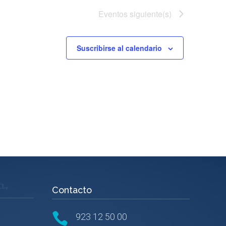
Eventos
siguiente(s)
Suscribirse al calendario
Contacto

923 12 50 00