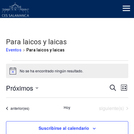
Para laicos y laicas
Eventos
Para laicos y laicas
Eventos
No se ha encontrado ningún resultado.
Aviso
Naveg
Na
Próximos
Buscar
Lista
de
de
Selecciona
vis
búsqu
la
de
Eventos
Hoy
siguiente(s)
Eventos
anterior(es)
y
fecha.
Ev
vistas
de
Suscribirse al calendario
Evento